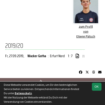
zum Profil
von
Etienn Pätsch
2019/20
Fr, 27.09.2019
,
Wacker Gotha
:
Erfurt Nord
1 : 7
(1)
soccero.de
Diese Webseite verwendet Cookies, um Dir den bestmöglichen
OK
© 2006 - 2026
Service bieten zu können. Entsprechende Informationen findest
Besucherstatistik
Kontakt
Geburtstage
Impressum
Du unter
Datenschutz
.
Mit der Nutzung der Webseite erklärst Du Dich mit der
Datenschutz
Verwendung von Cookies einverstanden.