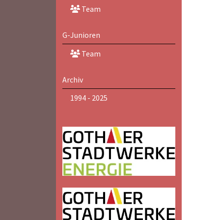
Team
G-Junioren
Team
Archiv
1994 - 2025