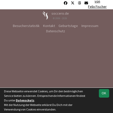
von
Felix Fischer
soccero.de
© 2006 - 2026
Besucherstatistik
Kontakt
Geburtstage
Impressum
Datenschutz
Diese Webseite verwendet Cookies, um Dir den bestmöglichen
OK
Service bieten zu können. Entsprechende Informationen findest
Du unter
Datenschutz
.
Mit der Nutzung der Webseite erklärst Du Dich mit der
Verwendung von Cookies einverstanden.