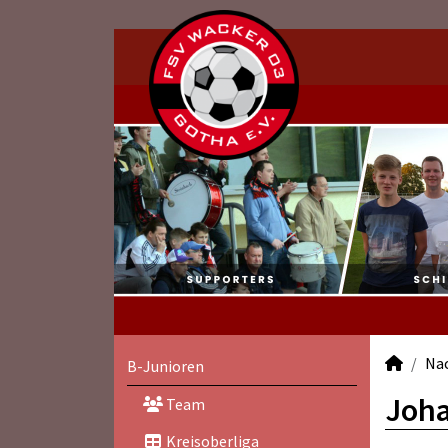
Na
B-Junioren
Joha
Team
Kreisoberliga