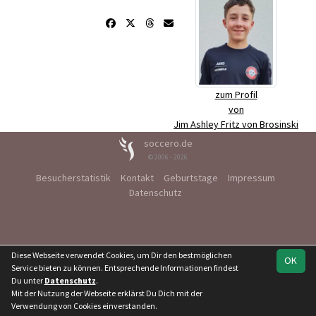
zum Profil
von
Jim Ashley Fritz von Brosinski
soccero.de
© 2006 - 2026
Besucherstatistik
Kontakt
Geburtstage
Impressum
Datenschutz
Diese Webseite verwendet Cookies, um Dir den bestmöglichen
OK
Service bieten zu können. Entsprechende Informationen findest
Du unter
Datenschutz
.
Mit der Nutzung der Webseite erklärst Du Dich mit der
Verwendung von Cookies einverstanden.