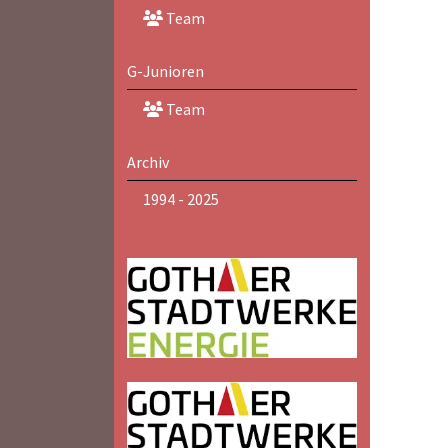
Team
G-Junioren
Team
Archiv
1994 - 2025