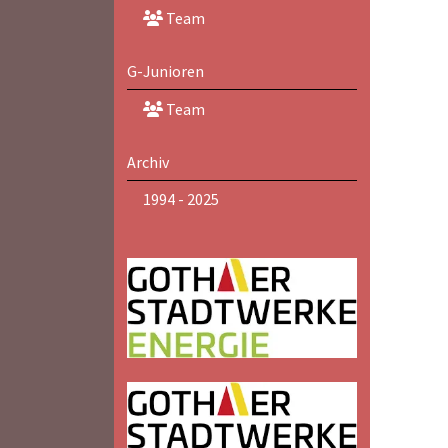
Team
G-Junioren
Team
Archiv
1994 - 2025