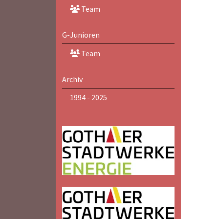
Team
G-Junioren
Team
Archiv
1994 - 2025