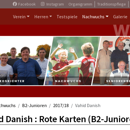
Facebook
Instagram
Organigramm
Traditionspflege
Verein
Herren
Testspiele
Nachwuchs
Galerie
chwuchs
B2-Junioren
2017/18
Vahid Danish
d Danish : Rote Karten (B2-Junio