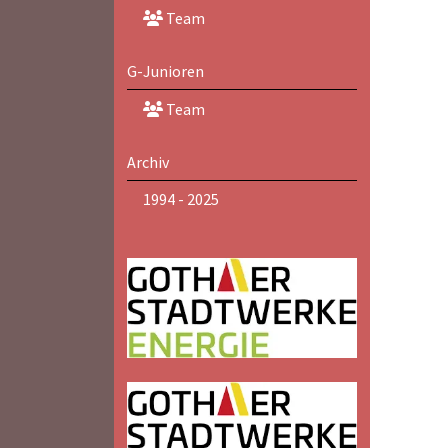
Team
G-Junioren
Team
Archiv
1994 - 2025