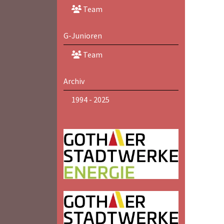
Team
G-Junioren
Team
Archiv
1994 - 2025