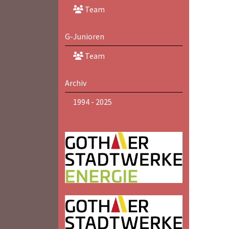
Team
G-Junioren
Team
Archiv
1994 - 2025