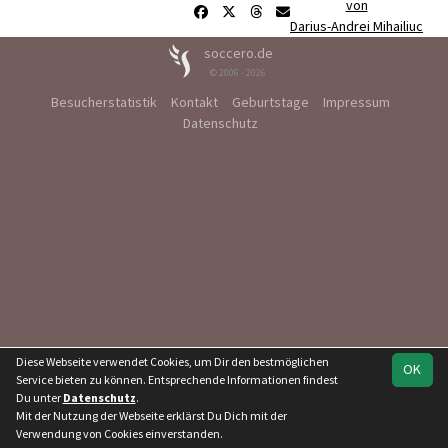
von
Darius-Andrei Mihailiuc
soccero.de
© 2006 - 2026
Besucherstatistik
Kontakt
Geburtstage
Impressum
Datenschutz
Diese Webseite verwendet Cookies, um Dir den bestmöglichen
OK
Service bieten zu können. Entsprechende Informationen findest
Du unter
Datenschutz
.
Mit der Nutzung der Webseite erklärst Du Dich mit der
Verwendung von Cookies einverstanden.