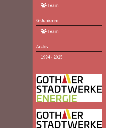
Team
G-Junioren
Team
Archiv
1994 - 2025