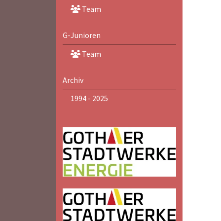
Team
G-Junioren
Team
Archiv
1994 - 2025