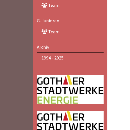
Team
G-Junioren
Team
Archiv
1994 - 2025