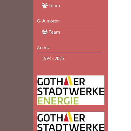
Team
G-Junioren
Team
Archiv
1994 - 2025