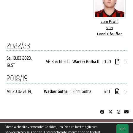
zum Profil
von
Lenni Pfeuffer
2022/23
Sa, 18.03.2023
,
SG Barchfeld
:
Wacker Gotha II
0 : 0
(1)
19.ST
2018/19
Mi, 20.02.2019
,
Wacker Gotha
:
Eintr. Gotha
6 : 1
(1)
soccero.de
Diese Webseite verwendet Cookies, um Dir den bestmöglichen
OK
© 2006 - 2026
Service bieten zu können. Entsprechende Informationen findest