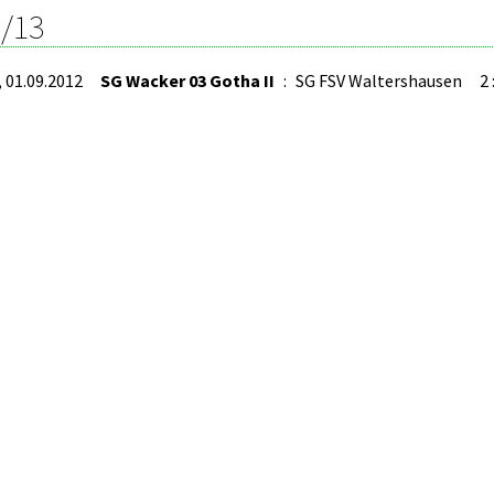
/13
, 01.09.2012
SG Wacker 03 Gotha II
:
SG FSV Waltershausen
2 