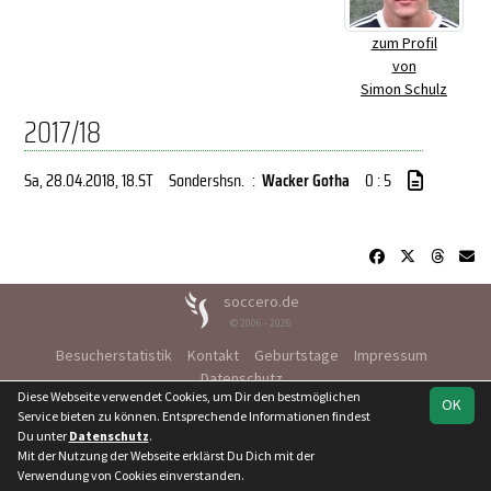
zum Profil
von
Simon Schulz
2017/18
Sa, 28.04.2018
, 18.ST
Sondershsn.
:
Wacker Gotha
0 : 5
soccero.de
© 2006 - 2026
Besucherstatistik
Kontakt
Geburtstage
Impressum
Datenschutz
Diese Webseite verwendet Cookies, um Dir den bestmöglichen
OK
Service bieten zu können. Entsprechende Informationen findest
Du unter
Datenschutz
.
Mit der Nutzung der Webseite erklärst Du Dich mit der
Verwendung von Cookies einverstanden.