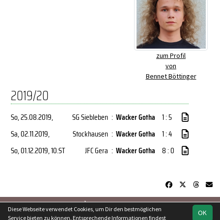
zum Profil
von
Bennet Böttinger
2019/20
So, 25.08.2019
,
SG Siebleben
:
Wacker Gotha
1 : 5
Sa, 02.11.2019
,
Stockhausen
:
Wacker Gotha
1 : 4
So, 01.12.2019
, 10.ST
JFC Gera
:
Wacker Gotha
8 : 0
soccero.de
Diese Webseite verwendet Cookies, um Dir den bestmöglichen
OK
© 2006 - 2026
Service bieten zu können. Entsprechende Informationen findest