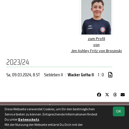
zum Profil
von
Jim Ashley Fritz von Brosinski
2023/24
Sa, 09.03.2024
, 8.ST
Siebleben II
:
Wacker Gotha II
1 : 0
soccero.de
Diese Webseite verwendet Cookies, um Dir den bestmöglichen
OK
© 2006 - 2026
Service bieten zu können. Entsprechende Informationen findest
Du unter
Datenschutz
.
Besucherstatistik
Kontakt
Geburtstage
Impressum
Mit der Nutzung der Webseite erklärst Du Dich mit der
Datenschutz