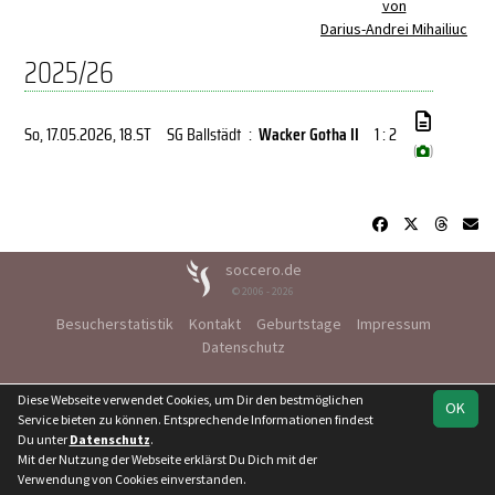
von
Darius-Andrei Mihailiuc
2025/26
So, 17.05.2026
, 18.ST
SG Ballstädt
:
Wacker Gotha II
1 : 2
(
)
soccero.de
© 2006 - 2026
Besucherstatistik
Kontakt
Geburtstage
Impressum
Datenschutz
Diese Webseite verwendet Cookies, um Dir den bestmöglichen
OK
Service bieten zu können. Entsprechende Informationen findest
Du unter
Datenschutz
.
Mit der Nutzung der Webseite erklärst Du Dich mit der
Verwendung von Cookies einverstanden.