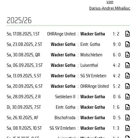
von
Darius-Andrei Mihailiuc
2025/26
So, 17.08.2025
, 1.ST
OHRAnge United
:
Wacker Gotha
1 : 2
Sa, 23.08.2025
, 2.ST
Wacker Gotha
:
Eintr. Gotha
9 : 0
Sa, 30.08.2025
, QR
Wacker Gotha
:
Molschleben
6 : 0
Sa, 06.09.2025
, 3.ST
Wacker Gotha
:
Luisenthal
4 : 2
Sa, 13.09.2025
, 5.ST
Wacker Gotha
:
SG SV Emleben
4 : 2
Sa, 20.09.2025
, 6.ST
Wacker Gotha
:
OHRAnge United
5 : 2
So, 28.09.2025
, 2.R
Siebleben II
:
Wacker Gotha
0 : 6
Di, 30.09.2025
, 7.ST
Eintr. Gotha
:
Wacker Gotha
1 : 6
So, 26.10.2025
, AF
Bischofroda
:
Wacker Gotha
0 : 5
Sa, 08.11.2025
, 10.ST
SG SV Emleben
:
Wacker Gotha
1 : 3