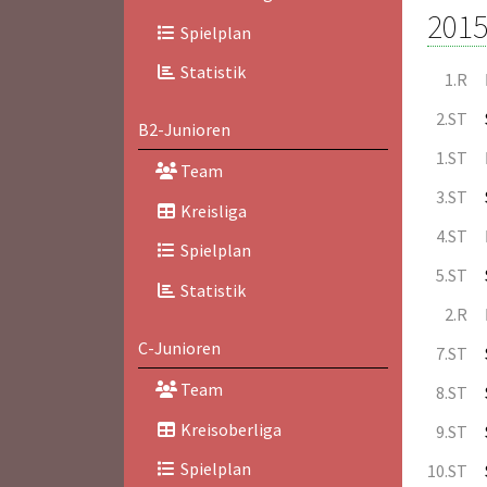
2015
Spielplan
Statistik
1.R
2.ST
B2-Junioren
1.ST
Team
3.ST
Kreisliga
4.ST
Spielplan
5.ST
Statistik
2.R
C-Junioren
7.ST
Team
8.ST
Kreisoberliga
9.ST
Spielplan
10.ST