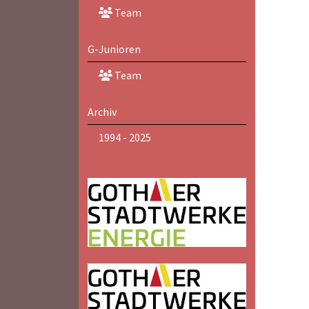
Team
G-Junioren
Team
Archiv
1994 - 2025