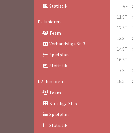
Statistik
AF
11.ST
D-Junioren
12.ST
Team
13.ST
Verbandsliga St. 3
14.ST
Spielplan
16.ST
Statistik
17.ST
18.ST
D2-Junioren
Team
Kreisliga St. 5
Spielplan
Statistik