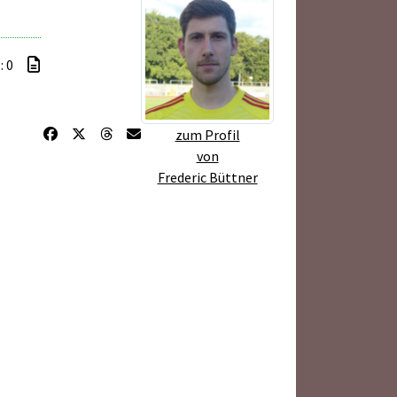
: 0
zum Profil
von
Frederic Büttner