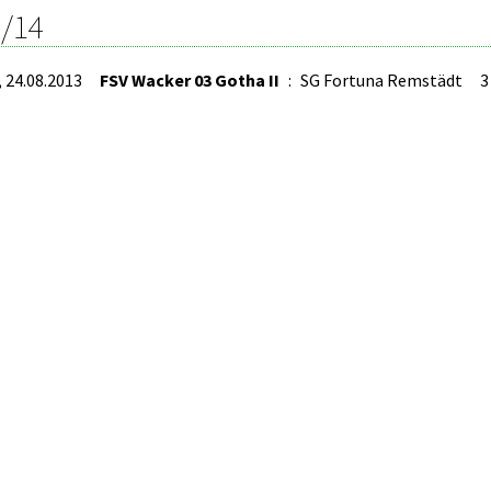
/14
, 24.08.2013
FSV Wacker 03 Gotha II
:
SG Fortuna Remstädt
3 