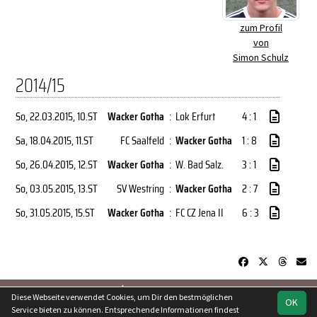
zum Profil
von
Simon Schulz
2014/15
So, 22.03.2015
, 10.ST
Wacker Gotha
:
Lok Erfurt
4 : 1
Sa, 18.04.2015
, 11.ST
FC Saalfeld
:
Wacker Gotha
1 : 8
So, 26.04.2015
, 12.ST
Wacker Gotha
:
W. Bad Salz.
3 : 1
So, 03.05.2015
, 13.ST
SV Westring
:
Wacker Gotha
2 : 7
So, 31.05.2015
, 15.ST
Wacker Gotha
:
FC CZ Jena II
6 : 3
soccero.de
Diese Webseite verwendet Cookies, um Dir den bestmöglichen
OK
© 2006 - 2026
Service bieten zu können. Entsprechende Informationen findest