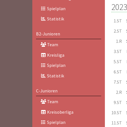
2023
Spielplan
Statistik
1.ST
2.ST
B2-Junioren
1.R
Team
3.ST
Kreisliga
5.ST
Spielplan
6.ST
Statistik
7.ST
C-Junioren
2.R
Team
9.ST
Kreisoberliga
10.ST
Spielplan
11.ST