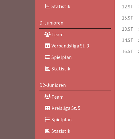
Statistik
12.ST
15.ST
D-Junioren
13.ST
Team
14.ST
Verbandsliga St. 3
16.ST
Spielplan
Statistik
D2-Junioren
Team
Kreisliga St. 5
Spielplan
Statistik