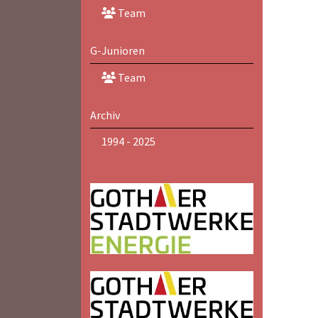
Team
G-Junioren
Team
Archiv
1994 - 2025