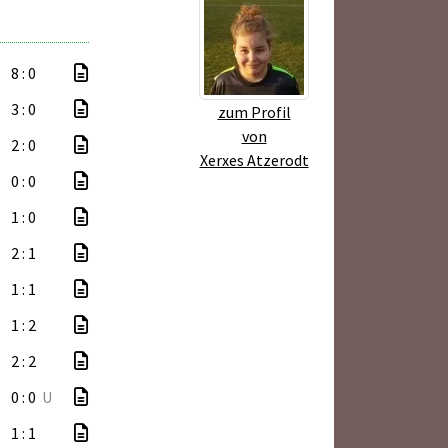
8 : 0
3 : 0
zum Profil
von
2 : 0
Xerxes Atzerodt
0 : 0
1 : 0
2 : 1
1 : 1
1 : 2
2 : 2
0 : 0
U
1 : 1