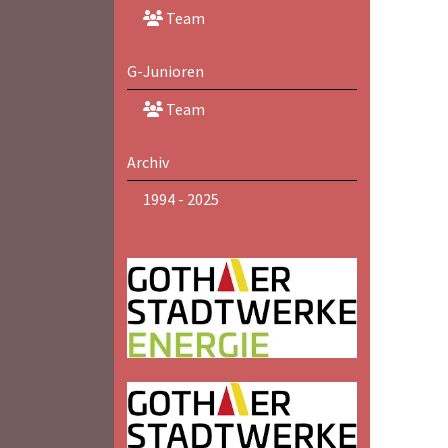
Team
G-Junioren
Team
Archiv
1994 - 2025