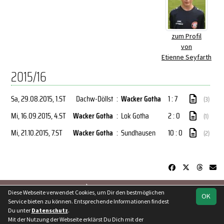
zum Profil
von
Etienne Seyfarth
2015/16
Sa, 29.08.2015
, 1.ST
Dachw-Döllst
:
Wacker Gotha
1 : 7
(3)
Mi, 16.09.2015
, 4.ST
Wacker Gotha
:
Lok Gotha
2 : 0
(1)
Mi, 21.10.2015
, 7.ST
Wacker Gotha
:
Sundhausen
10 : 0
(2)
soccero.de
Diese Webseite verwendet Cookies, um Dir den bestmöglichen
OK
© 2006 - 2026
Service bieten zu können. Entsprechende Informationen findest
Du unter
Datenschutz
.
Besucherstatistik
Kontakt
Geburtstage
Impressum
Mit der Nutzung der Webseite erklärst Du Dich mit der
Datenschutz