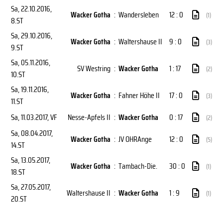
Sa, 22.10.2016
,
Wacker Gotha
:
Wandersleben
12 : 0
(1)
8.ST
Sa, 29.10.2016
,
Wacker Gotha
:
Waltershause II
9 : 0
(3)
9.ST
Sa, 05.11.2016
,
SV Westring
:
Wacker Gotha
1 : 17
(2)
10.ST
Sa, 19.11.2016
,
Wacker Gotha
:
Fahner Höhe II
17 : 0
(3)
11.ST
Sa, 11.03.2017
, VF
Nesse-Apfels II
:
Wacker Gotha
0 : 17
(2)
Sa, 08.04.2017
,
Wacker Gotha
:
JV OHRAnge
12 : 0
(5)
14.ST
Sa, 13.05.2017
,
Wacker Gotha
:
Tambach-Die.
30 : 0
(1)
18.ST
Sa, 27.05.2017
,
Waltershause II
:
Wacker Gotha
1 : 9
(1)
20.ST