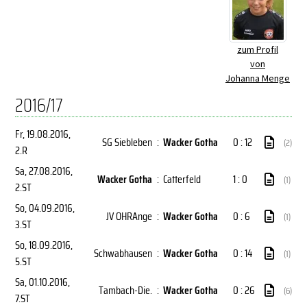
zum Profil
von
Johanna Menge
2016/17
Fr, 19.08.2016
,
SG Siebleben
:
Wacker Gotha
0 : 12
(2)
2.R
Sa, 27.08.2016
,
Wacker Gotha
:
Catterfeld
1 : 0
(1)
2.ST
So, 04.09.2016
,
JV OHRAnge
:
Wacker Gotha
0 : 6
(1)
3.ST
So, 18.09.2016
,
Schwabhausen
:
Wacker Gotha
0 : 14
(1)
5.ST
Sa, 01.10.2016
,
Tambach-Die.
:
Wacker Gotha
0 : 26
(6)
7.ST