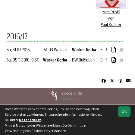
zum Profil
von
Paul Köllner
2016/17
So, 31.07.2016
,
SC 03 Weimar
:
Wacker Gotha
5 : 3
(1)
Sa, 05.11.2016
, 9.ST
Wacker Gotha
:
BW Büßleben
6 : 1
(1)
soccero.de
© 2006 - 2026
Besucherstatistik
Kontakt
Geburtstage
Impressum
Diese Webseite verwendet Cookies, um Dir den bestmöglichen
OK
Datenschutz
Service bieten zu können. Entsprechende Informationen findest
Du unter
Datenschutz
.
Mit der Nutzung der Webseite erklärst Du Dich mit der
Verwendung von Cookies einverstanden.