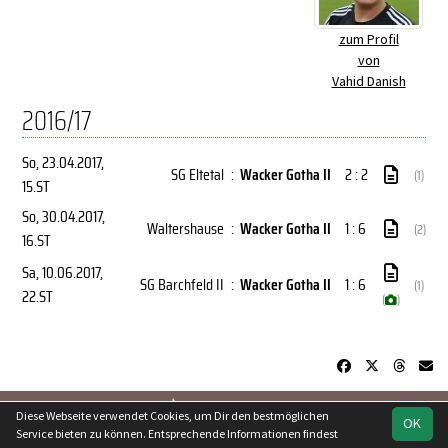
zum Profil
von
Vahid Danish
2016/17
So, 23.04.2017
,
SG Eltetal
:
Wacker Gotha II
2 : 2
(1)
15.ST
So, 30.04.2017
,
Waltershause
:
Wacker Gotha II
1 : 6
(2)
16.ST
Sa, 10.06.2017
,
SG Barchfeld II
:
Wacker Gotha II
1 : 6
(1)
22.ST
(
)
soccero.de
Diese Webseite verwendet Cookies, um Dir den bestmöglichen
OK
© 2006 - 2026
Service bieten zu können. Entsprechende Informationen findest