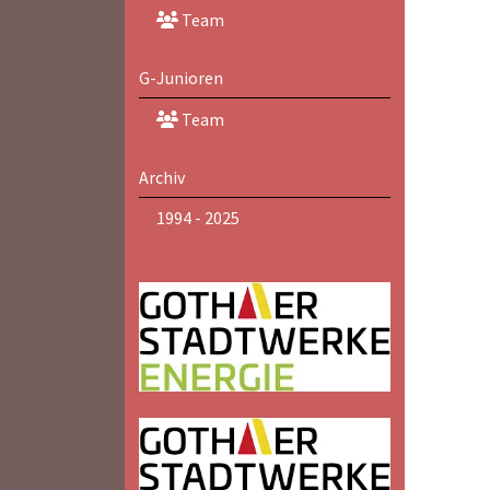
Team
G-Junioren
Team
Archiv
1994 - 2025