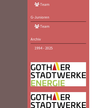
Team
G-Junioren
Team
Archiv
1994 - 2025