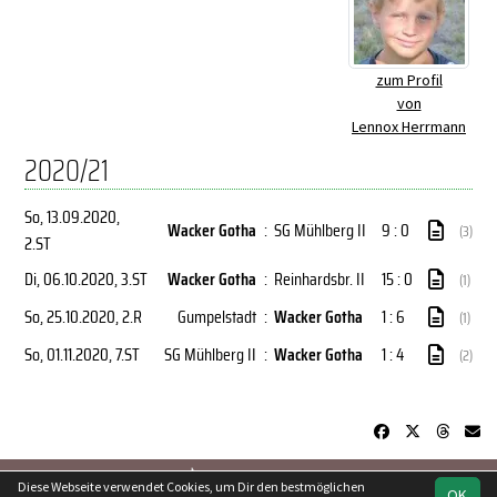
zum Profil
von
Lennox Herrmann
2020/21
So, 13.09.2020
,
Wacker Gotha
:
SG Mühlberg II
9 : 0
(3)
2.ST
Di, 06.10.2020
, 3.ST
Wacker Gotha
:
Reinhardsbr. II
15 : 0
(1)
So, 25.10.2020
, 2.R
Gumpelstadt
:
Wacker Gotha
1 : 6
(1)
So, 01.11.2020
, 7.ST
SG Mühlberg II
:
Wacker Gotha
1 : 4
(2)
soccero.de
Diese Webseite verwendet Cookies, um Dir den bestmöglichen
OK