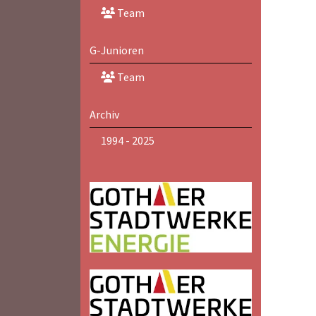
Team
G-Junioren
Team
Archiv
1994 - 2025