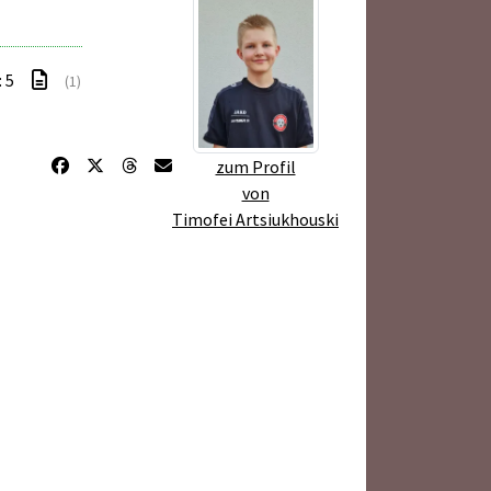
: 5
(1)
zum Profil
von
Timofei Artsiukhouski