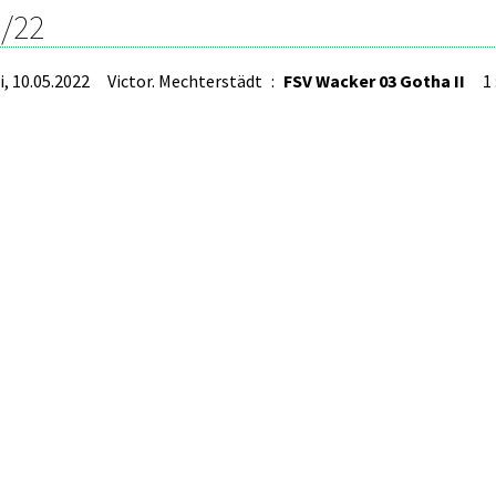
/22
i, 10.05.2022
Victor. Mechterstädt
:
FSV Wacker 03 Gotha II
1 