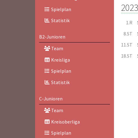
2023
Spielplan
Statistik
1.R
8.ST
B2-Junioren
11.ST
Team
18.ST
Kreisliga
Spielplan
Statistik
C-Junioren
Team
Kreisoberliga
Spielplan