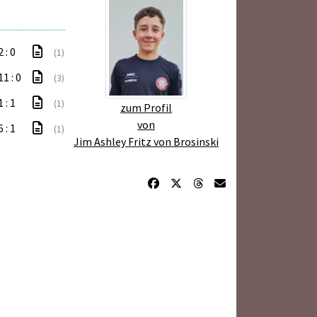
2 : 0
(1)
11 : 0
(3)
1 : 1
(1)
zum Profil
von
6 : 1
(1)
Jim Ashley Fritz von Brosinski