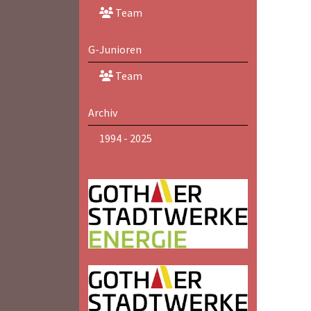
Team
G-Junioren
Team
Archiv
1994 - 2025