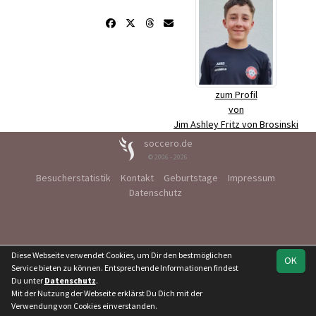
zum Profil
von
Jim Ashley Fritz von Brosinski
soccero.de
© 2006 - 2026
Besucherstatistik
Kontakt
Geburtstage
Impressum
Datenschutz
Diese Webseite verwendet Cookies, um Dir den bestmöglichen
OK
Service bieten zu können. Entsprechende Informationen findest
Du unter
Datenschutz
.
Mit der Nutzung der Webseite erklärst Du Dich mit der
Verwendung von Cookies einverstanden.