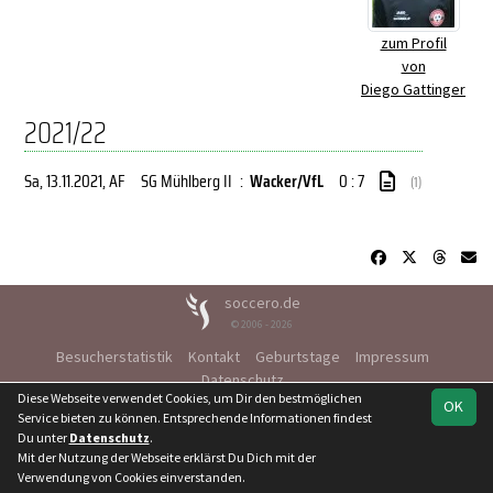
zum Profil
von
Diego Gattinger
2021/22
Sa, 13.11.2021
, AF
SG Mühlberg II
:
Wacker/VfL
0 : 7
(1)
soccero.de
© 2006 - 2026
Besucherstatistik
Kontakt
Geburtstage
Impressum
Datenschutz
Diese Webseite verwendet Cookies, um Dir den bestmöglichen
OK
Service bieten zu können. Entsprechende Informationen findest
Du unter
Datenschutz
.
Mit der Nutzung der Webseite erklärst Du Dich mit der
Verwendung von Cookies einverstanden.