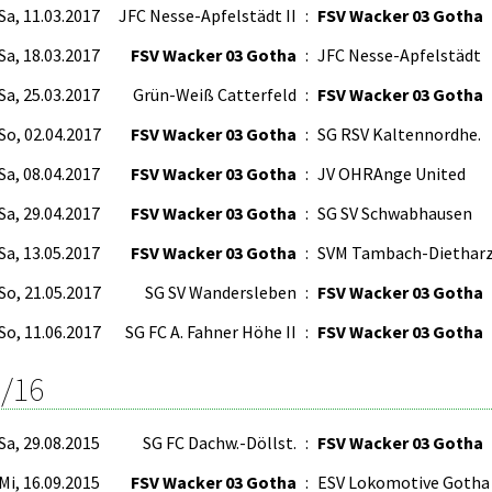
Sa, 11.03.2017
JFC Nesse-Apfelstädt II
:
FSV Wacker 03 Gotha
Sa, 18.03.2017
FSV Wacker 03 Gotha
:
JFC Nesse-Apfelstädt
Sa, 25.03.2017
Grün-Weiß Catterfeld
:
FSV Wacker 03 Gotha
So, 02.04.2017
FSV Wacker 03 Gotha
:
SG RSV Kaltennordhe.
Sa, 08.04.2017
FSV Wacker 03 Gotha
:
JV OHRAnge United
Sa, 29.04.2017
FSV Wacker 03 Gotha
:
SG SV Schwabhausen
Sa, 13.05.2017
FSV Wacker 03 Gotha
:
SVM Tambach-Diethar
So, 21.05.2017
SG SV Wandersleben
:
FSV Wacker 03 Gotha
So, 11.06.2017
SG FC A. Fahner Höhe II
:
FSV Wacker 03 Gotha
/16
Sa, 29.08.2015
SG FC Dachw.-Döllst.
:
FSV Wacker 03 Gotha
Mi, 16.09.2015
FSV Wacker 03 Gotha
:
ESV Lokomotive Gotha