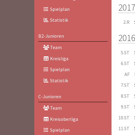
2017
Spielplan
Statistik
2.R
2016
B2-Junioren
Team
5.ST
Kreisliga
6.ST
Spielplan
AF
Statistik
7.ST
8.ST
C-Junioren
9.ST
Team
10.ST
Kreisoberliga
11.ST
Spielplan