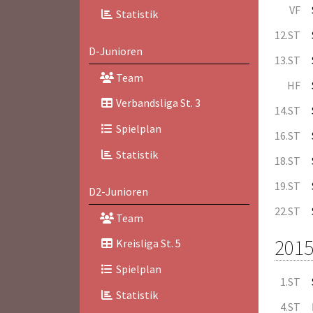
VF
Statistik
12.ST
D-Junioren
13.ST
Team
HF
Verbandsliga St. 3
14.ST
Spielplan
16.ST
Statistik
18.ST
19.ST
D2-Junioren
22.ST
Team
2015
Kreisliga St. 5
Spielplan
1.ST
Statistik
4.ST