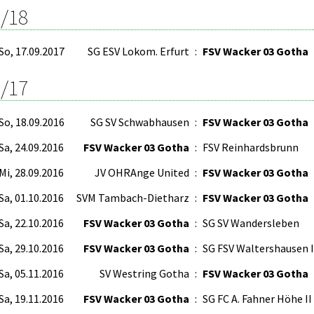
/18
So, 17.09.2017
SG ESV Lokom. Erfurt
:
FSV Wacker 03 Gotha
/17
So, 18.09.2016
SG SV Schwabhausen
:
FSV Wacker 03 Gotha
Sa, 24.09.2016
FSV Wacker 03 Gotha
:
FSV Reinhardsbrunn
Mi, 28.09.2016
JV OHRAnge United
:
FSV Wacker 03 Gotha
Sa, 01.10.2016
SVM Tambach-Dietharz
:
FSV Wacker 03 Gotha
Sa, 22.10.2016
FSV Wacker 03 Gotha
:
SG SV Wandersleben
Sa, 29.10.2016
FSV Wacker 03 Gotha
:
SG FSV Waltershausen I
Sa, 05.11.2016
SV Westring Gotha
:
FSV Wacker 03 Gotha
Sa, 19.11.2016
FSV Wacker 03 Gotha
:
SG FC A. Fahner Höhe II