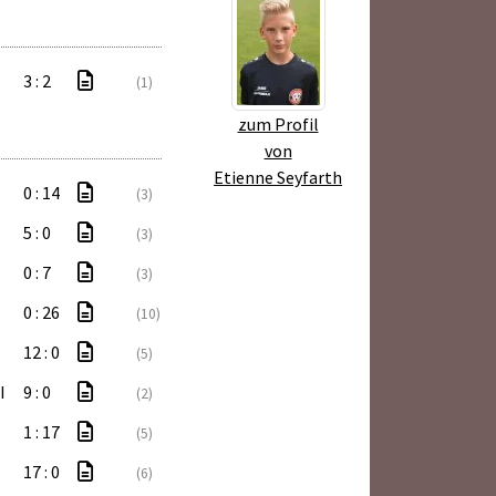
3 : 2
(1)
zum Profil
von
Etienne Seyfarth
0 : 14
(3)
5 : 0
(3)
0 : 7
(3)
0 : 26
(10)
12 : 0
(5)
I
9 : 0
(2)
1 : 17
(5)
17 : 0
(6)