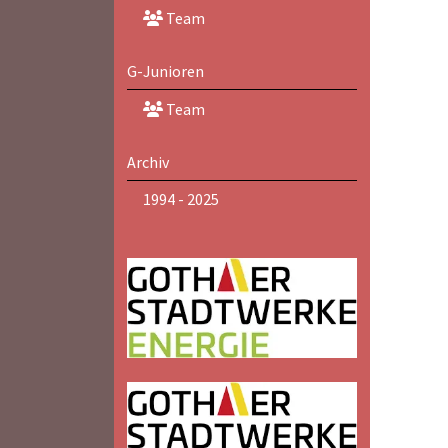
Team
G-Junioren
Team
Archiv
1994 - 2025