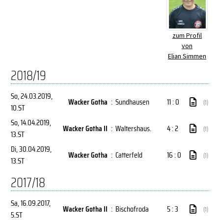
zum Profil
von
Elian Simmen
2018/19
So, 24.03.2019
,
Wacker Gotha
:
Sundhausen
11 : 0
(1)
10.ST
So, 14.04.2019
,
Wacker Gotha II
:
Waltershaus.
4 : 2
(1)
13.ST
Di, 30.04.2019
,
Wacker Gotha
:
Catterfeld
16 : 0
(1)
13.ST
2017/18
Sa, 16.09.2017
,
Wacker Gotha II
:
Bischofroda
5 : 3
(1)
5.ST