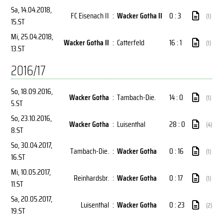
Sa, 14.04.2018
,
FC Eisenach II
:
Wacker Gotha II
0 : 3
(1)
15.ST
Mi, 25.04.2018
,
Wacker Gotha II
:
Catterfeld
16 : 1
(1)
13.ST
2016/17
So, 18.09.2016
,
Wacker Gotha
:
Tambach-Die.
14 : 0
(1)
5.ST
So, 23.10.2016
,
Wacker Gotha
:
Luisenthal
28 : 0
(4)
8.ST
So, 30.04.2017
,
Tambach-Die.
:
Wacker Gotha
0 : 16
(1)
16.ST
Mi, 10.05.2017
,
Reinhardsbr.
:
Wacker Gotha
0 : 17
(1)
11.ST
Sa, 20.05.2017
,
Luisenthal
:
Wacker Gotha
0 : 23
(2)
19.ST