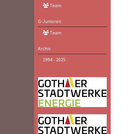
Team
G-Junioren
Team
Archiv
1994 - 2025