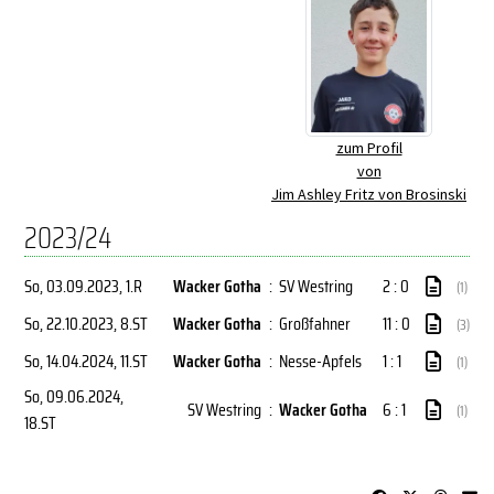
zum Profil
von
Jim Ashley Fritz von Brosinski
2023/24
So, 03.09.2023
, 1.R
Wacker Gotha
:
SV Westring
2 : 0
(1)
So, 22.10.2023
, 8.ST
Wacker Gotha
:
Großfahner
11 : 0
(3)
So, 14.04.2024
, 11.ST
Wacker Gotha
:
Nesse-Apfels
1 : 1
(1)
So, 09.06.2024
,
SV Westring
:
Wacker Gotha
6 : 1
(1)
18.ST