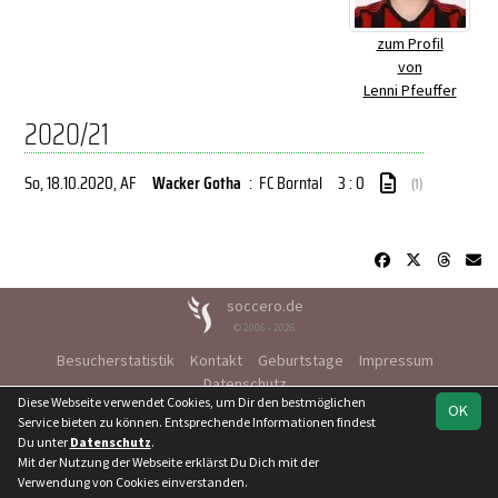
zum Profil
von
Lenni Pfeuffer
2020/21
So, 18.10.2020
, AF
Wacker Gotha
:
FC Borntal
3 : 0
(1)
soccero.de
© 2006 - 2026
Besucherstatistik
Kontakt
Geburtstage
Impressum
Datenschutz
Diese Webseite verwendet Cookies, um Dir den bestmöglichen
OK
Service bieten zu können. Entsprechende Informationen findest
Du unter
Datenschutz
.
Mit der Nutzung der Webseite erklärst Du Dich mit der
Verwendung von Cookies einverstanden.