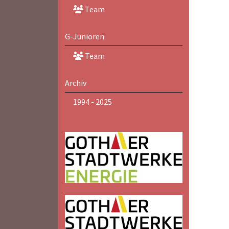
Team
G-Junioren
Team
Archiv
1994 - 2025