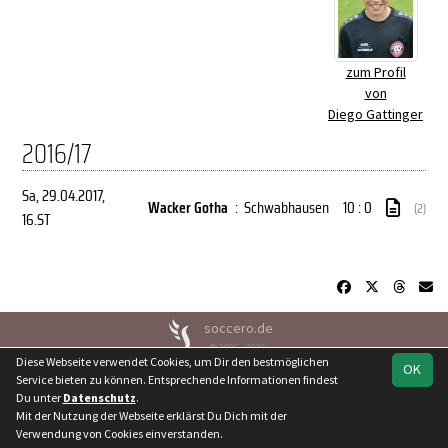
zum Profil
von
Diego Gattinger
2016/17
Sa, 29.04.2017
,
Wacker Gotha
:
Schwabhausen
10 : 0
(2)
16.ST
soccero.de
© 2006 - 2026
Diese Webseite verwendet Cookies, um Dir den bestmöglichen
OK
Besucherstatistik
Kontakt
Geburtstage
Impressum
Service bieten zu können. Entsprechende Informationen findest
Datenschutz
Du unter
Datenschutz
.
Mit der Nutzung der Webseite erklärst Du Dich mit der
Verwendung von Cookies einverstanden.