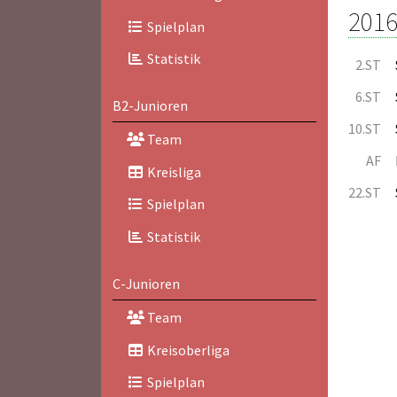
2016
Spielplan
Statistik
2.ST
6.ST
B2-Junioren
10.ST
Team
AF
Kreisliga
22.ST
Spielplan
Statistik
C-Junioren
Team
Kreisoberliga
Spielplan