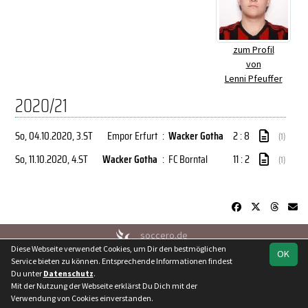
zum Profil
von
Lenni Pfeuffer
2020/21
So, 04.10.2020
, 3.ST
Empor Erfurt
:
Wacker Gotha
2 : 8
(1)
So, 11.10.2020
, 4.ST
Wacker Gotha
:
FC Borntal
11 : 2
(1)
soccero.de
Diese Webseite verwendet Cookies, um Dir den bestmöglichen
© 2006 - 2026
OK
Service bieten zu können. Entsprechende Informationen findest
Besucherstatistik
Kontakt
Geburtstage
Impressum
Du unter
Datenschutz
.
Datenschutz
Mit der Nutzung der Webseite erklärst Du Dich mit der
Verwendung von Cookies einverstanden.