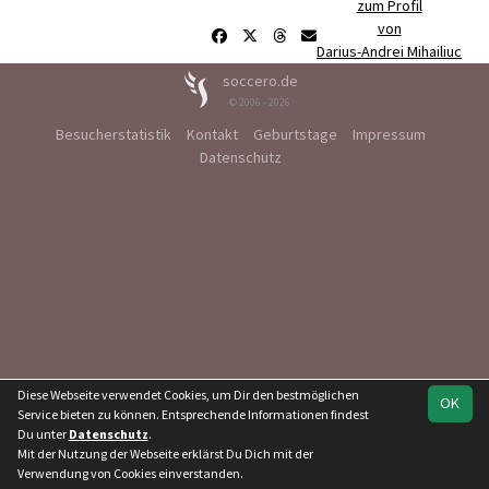
zum Profil
von
Darius-Andrei Mihailiuc
soccero.de
© 2006 - 2026
Besucherstatistik
Kontakt
Geburtstage
Impressum
Datenschutz
Diese Webseite verwendet Cookies, um Dir den bestmöglichen
OK
Service bieten zu können. Entsprechende Informationen findest
Du unter
Datenschutz
.
Mit der Nutzung der Webseite erklärst Du Dich mit der
Verwendung von Cookies einverstanden.